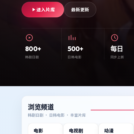
进入片库
最新更新
800+
500+
每日
韩剧日剧
日韩电影
同步上新
浏览频道
韩剧日剧 · 日韩电影 · 丰富片库
电影
电视剧
动漫