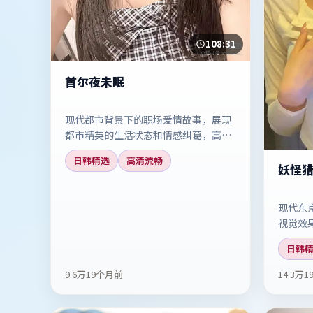
108:31
首尔夜未眠
现代都市背景下的职场爱情故事，展现
都市精英的生活状态和情感纠葛，高清
免费观看这部现实主义力作。
日韩精选
高清流畅
妖怪
现代东
视觉效
观看这
日韩
9.6万
19个月前
14.3万
1