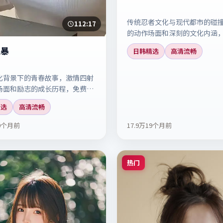
传统忍者文化与现代都市的碰
112:17
的动作场面和深刻的文化内涵
清观看这部动作大片。
风暴
日韩精选
高清流畅
化背景下的青春故事，激情四射
场面和励志的成长历程，免费高
。
精选
高清流畅
0个月前
17.9万
19个月前
热门