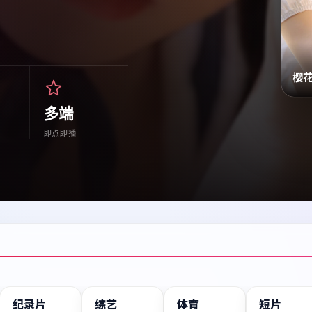
樱
多端
即点即播
纪录片
综艺
体育
短片