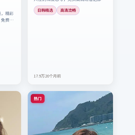
有前瞻性的科幻作品。
日韩精选
高清流畅
撞，精彩
，免费高
17.9万
20个月前
热门