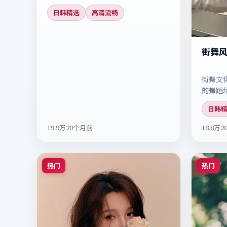
部商战大戏。
日韩精选
高清流畅
街舞
街舞文
的舞蹈
清观看
日韩
19.9万
20个月前
18.8万
2
热门
热门