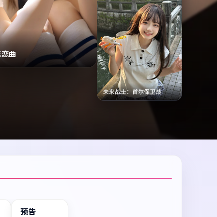
花恋曲
未来战士：首尔保卫战
预告