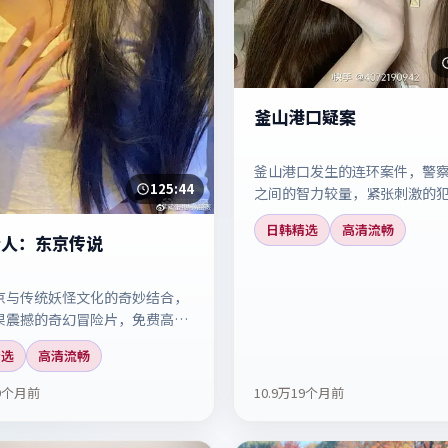
釜山港口疑案
釜山港口发生的连环案件，警
125:44
之间的智力较量，紧张刺激的
片，免费高清观看。
日韩精选
高清流畅
猎人：东京传说
京与传统妖怪文化的奇妙结合，
果震撼的奇幻冒险片，免费高清
部充满想象力的作品。
精选
高清流畅
9个月前
10.9万
19个月前