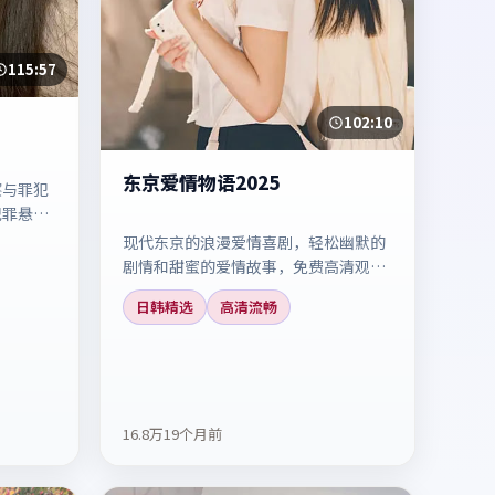
115:57
102:10
东京爱情物语2025
察与罪犯
犯罪悬疑
现代东京的浪漫爱情喜剧，轻松幽默的
剧情和甜蜜的爱情故事，免费高清观看
这部治愈系浪漫电影。
日韩精选
高清流畅
16.8万
19个月前